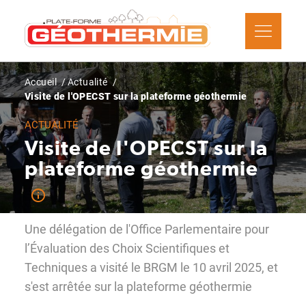
Aller
au
contenu
principal
Fil
Accueil
Actualité
d'Ariane
Visite de l'OPECST sur la plateforme géothermie
ACTUALITÉ
Visite de l'OPECST sur la
plateforme géothermie
Une délégation de l'Office Parlementaire pour
l’Évaluation des Choix Scientifiques et
Techniques a visité le BRGM le 10 avril 2025, et
s'est arrêtée sur la plateforme géothermie